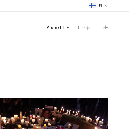
FI
Projektit
Tutkijan esittely